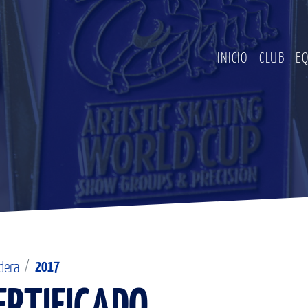
INICIO
CLUB
E
2017
dera